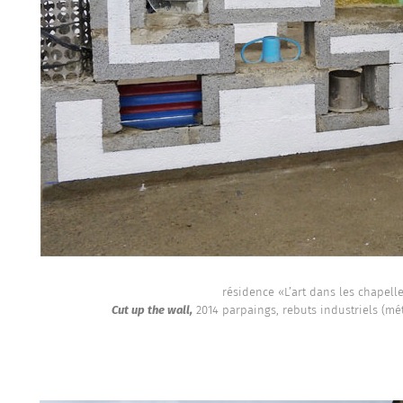
résidence «L’art dans les chapelle
Cut up the wall,
2014 parpaings, rebuts industriels (méta