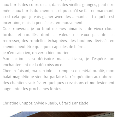
aux bords des cours d’eau, dans des vieilles granges, peut être
même aux bords du chemin …. et puisqu’il se fait en marchant,
c’est cela que je vais glaner avec des aimants –
La quête est
incertaine, mais la pensée est en mouvement.
Que trouverais-je au bout de mes aimants …
de vieux clous
tordus et rouillés dont la valeur ne vaux pas de les
redresser,
des rondelles échappées, des boulons dévissés en
chemin, peut être quelques capsules de bière…
je n’en sais rien, on verra bien ou rien .
Mon action sera dérisoire mais activera, je l’espère, un
enchantement de la décroissance.
Chemin faisant, ma carriole se remplira du métal oublié, mon
balai magnétique viendra parfaire la récupération aux abords
des chantiers, voir éviter quelques crevaisons et modestement
augmenter les prochaines fontes.
Christine Chupoz, Sylvie Ruaulx, Gérard Danglade