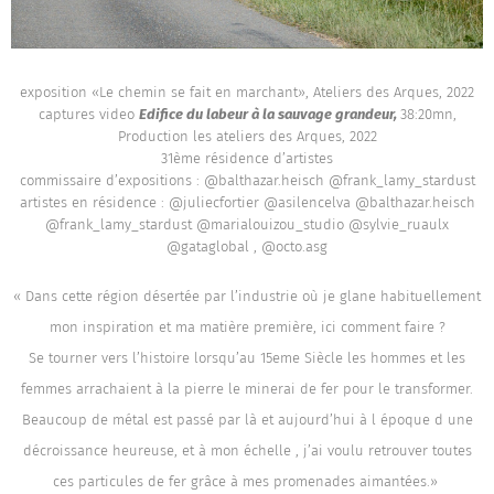
exposition «Le chemin se fait en marchant», Ateliers des Arques, 2022
captures video
Edifice du labeur à la sauvage grandeur,
38:20mn,
Production les ateliers des Arques, 2022
31ème résidence d’artistes
commissaire d’expositions : @balthazar.heisch @frank_lamy_stardust
artistes en résidence : @juliecfortier @asilencelva @balthazar.heisch
@frank_lamy_stardust @marialouizou_studio @sylvie_ruaulx
@gataglobal , @octo.asg
« Dans cette région désertée par l’industrie où je glane habituellement
mon inspiration et ma matière première, ici comment faire ?
Se tourner vers l’histoire lorsqu’au 15eme Siècle les hommes et les
femmes arrachaient à la pierre le minerai de fer pour le transformer.
Beaucoup de métal est passé par là et aujourd’hui à l époque d une
décroissance heureuse, et à mon échelle , j’ai voulu retrouver toutes
ces particules de fer grâce à mes promenades aimantées.»